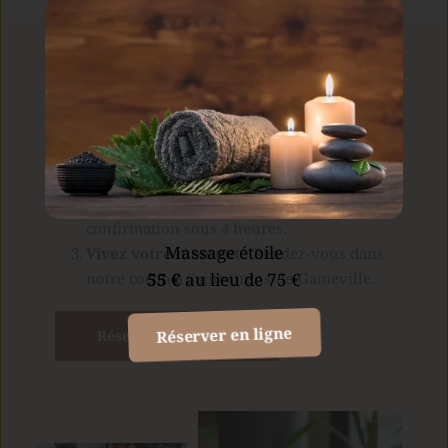
Comment ça marche ?
Choisissez votre 
masssage
 : 
 30 minutes  
et 60 minutes
Réservez en ligne : 
Remplissez notre 
formulaire simple et recevez une 
confirmation sous 4 heures.
Massage étoile
Vivez votre moment : 
Rendez-vous dans 
notre cocon à Saint-Orens-de-Gameville.
55 €
 au lieu de 75 €
Réserver en ligne
Réservez votre RDV