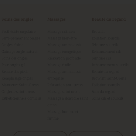
Soins des ongles
Massages
Beauté du regard
Prothésiste ongulaire
Massage crânien
Browlift
Semi-permanent ongles
Massage bien-être
Epilation sourcils
Ongles résine
Massage amma assis
Teinture sourcils
Gainage ongle naturel
Massage énergétique
Rehaussement cils
Soins des ongles
Relaxation profonde
Teinture cils
Pose ongles gel
Massage étoile
Rehaussement sourcils
Beauté des pieds
Massage amma assis 
Beauté du regard
Remplissage ongles
entreprise
Brow lift Saint-Orens
Manucure Saint-Orens
Relaxation anti-stress
Epilation sourcils
Onglerie saint-orens
Massage saint orens
Soin du regard
Esthéticienne à domicile
Massage à domicile saint 
Soins cils et sourcils
orens
Massage homme et 
femme 