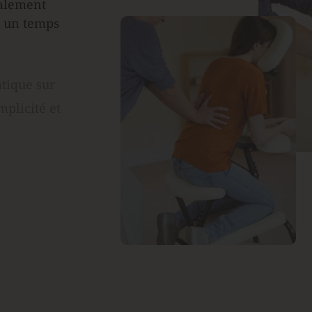
alement 
 un temps 
tique sur 
plicité et 