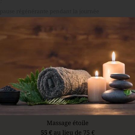
:
 pause régénérante pendant la journée
moment bien-être à leurs équipes
le sans se déplacer loin
ge Saint Orens
lante, sans équivoque et sans ambiguïté. Le Amma as
artir avec une énergie renouvelée.
Massage étoile
55 €
 au lieu de 75 €