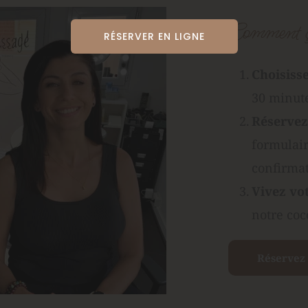
Comment ç
RÉSERVER EN LIGNE
Choisisse
30 minute
Réservez 
formulair
confirmat
Vivez vo
notre coc
Réservez