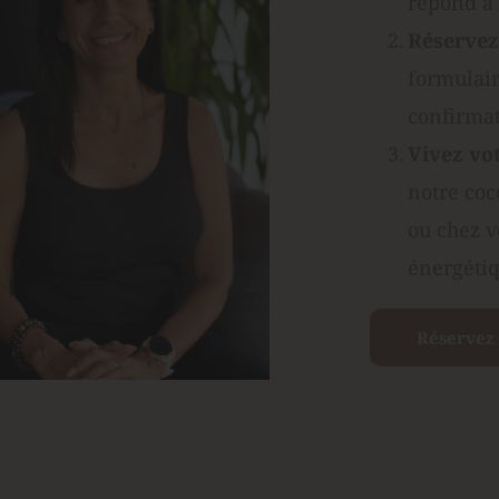
répond à 
Réservez 
formulair
confirma
Vivez vo
notre coc
ou chez v
énergétiq
Réservez