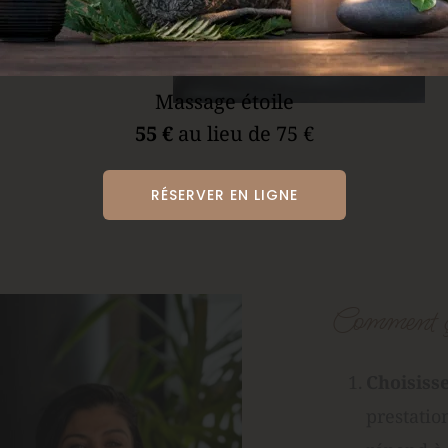
Massage étoile
55 €
 au lieu de 75 €
RÉSERVER EN LIGNE
Comment ç
Choisisse
prestation