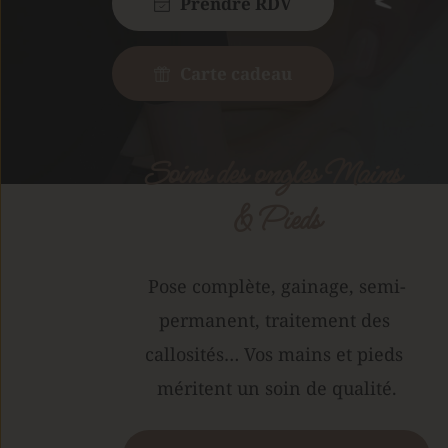
Prendre RDV
Carte cadeau
Soins des ongles Mains 
& Pieds
Pose complète, gainage, semi-
permanent, traitement des 
callosités… Vos mains et pieds 
méritent un soin de qualité.