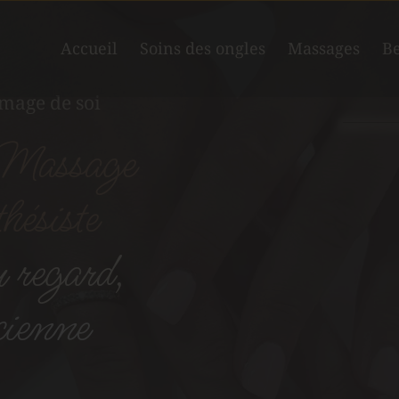
Accueil
Soins des ongles
Massages
Be
image de soi
Massage 
ésiste 
 regard,
cienne