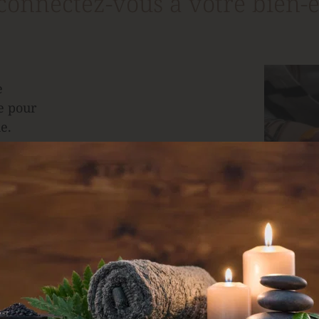
connectez-vous à votre bien-ê
 
 pour 
e.
nergie et 
uté et de 
soin est 
e pour 
tre 