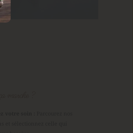
a marche ?
z votre soin : 
Parcourez nos 
s et sélectionnez celle qui 