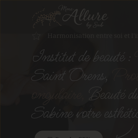
Harmonisation entre soi et l'
Institut de beauté : 
Saint Orens, 
Proth
ongulaire,
Beauté du
Sabine votre esthéti